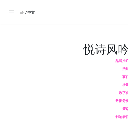
EN
/
中文
悦诗风
品牌推
活
事
社
数字
数据分
策
影响者