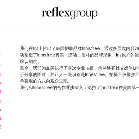
吟
我们在Ins上推出了韩国护肤品牌Innisfree，通过多层次
功塑造了Innisfree真实，潇洒，质朴的品牌形象。Ins帐
牌认知度。
广
至今，我们为品牌执行了两次专业拍摄，为网络和社交媒体提
于分享的图片，并让人一眼识别是Innesfree。拍摄不仅
动
单直观的方式向观众呈现。
件
我们和Innesfree的合作逐步深入；彩拍了Innisfree在美
媒
化
析
略
们