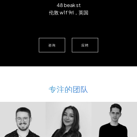
48 beak st
伦敦 w1f 9rl，英国
咨询
应聘
专注的团队