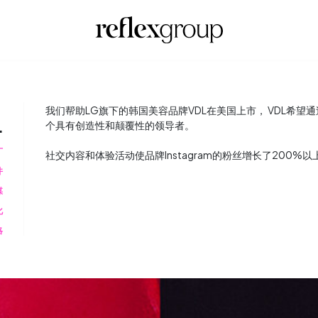
L
我们帮助LG旗下的韩国美容品牌VDL在美国上市， VDL希
个具有创造性和颠覆性的领导者。
广
社交内容和体验活动使品牌Instagram的粉丝增长了200%以上
件
媒
化
略