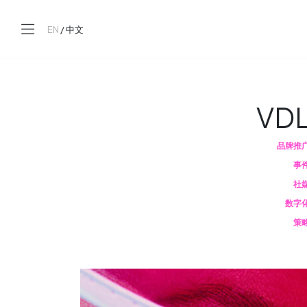
EN
/
中文
VD
品牌推
事
社
数字
策