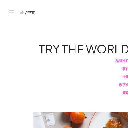
EN
/
中文
TRY THE WORL
品牌推
事
社
数字
策