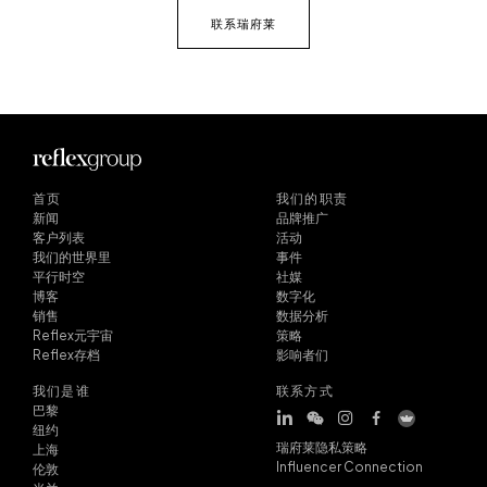
联系瑞府莱
首页
我们的职责
新闻
品牌推广
客户列表
活动
我们的世界里
事件
平行时空
社媒
博客
数字化
销售
数据分析
Reflex元宇宙
策略
Reflex存档
影响者们
我们是谁
联系方式
巴黎
纽约
瑞府莱隐私策略
上海
Influencer Connection
伦敦
米兰